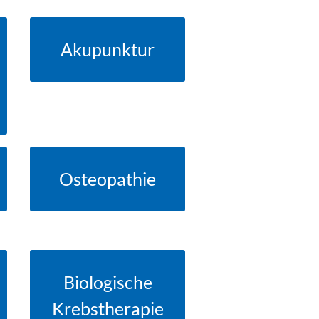
Akupunktur
» MEHR DAZU
Osteopathie
» MEHR DAZU
Biologische
» MEHR DAZU
Krebstherapie