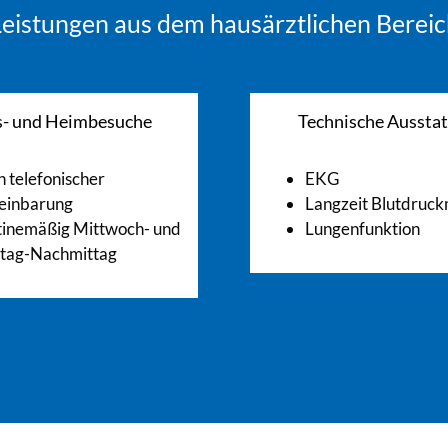
eistungen aus dem hausärztlichen Berei
- und Heimbesuche
Technische Aussta
h telefonischer
EKG
einbarung
Langzeit Blutdruc
tinemäßig Mittwoch- und
Lungenfunktion
itag-Nachmittag