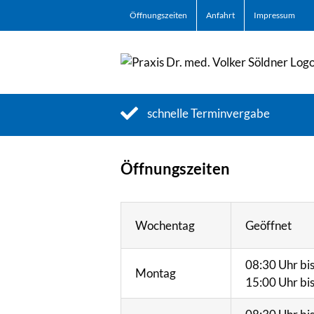
Zum
Öffnungszeiten
Anfahrt
Impressum
Inhalt
springen
schnelle Terminvergabe
Öffnungszeiten
Wochentag
Geöffnet
08:30 Uhr bi
Montag
15:00 Uhr bi