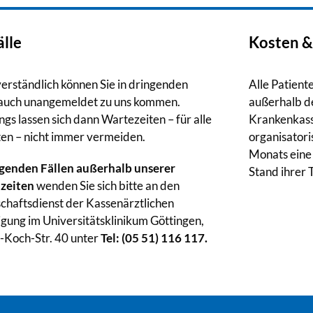
lle
Kosten 
verständlich können Sie in dringenden
Alle Patient
 auch unangemeldet zu uns kommen.
außerhalb d
ngs lassen sich dann Wartezeiten – für alle
Krankenkass
ten – nicht immer vermeiden.
organisator
Monats eine
ngenden Fällen außerhalb unserer
Stand ihrer 
zeiten
wenden Sie sich bitte an den
schaftsdienst der Kassenärztlichen
igung im Universitätsklinikum Göttingen,
-Koch-Str. 40 unter
Tel: (05 51) 116 117.