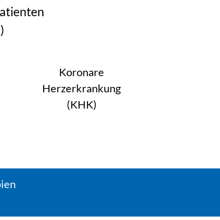
atienten
)
Koronare
Herzerkrankung
(KHK)
pien