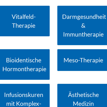
Vitalfeld-
Darmgesundheit
» MEHR DAZU
» MEHR DAZU
Therapie
&
Immuntherapie
Bioidentische
Meso-Therapie
» MEHR DAZU
» MEHR DAZU
Hormontherapie
Infusionskuren
Ästhetische
» MEHR DAZU
» MEHR DAZU
mit Komplex­
Medizin