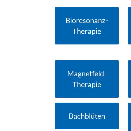
Bioresonanz-
» MEHR DAZU
Therapie
Magnetfeld-
» MEHR DAZU
Therapie
Bachblüten
» MEHR DAZU