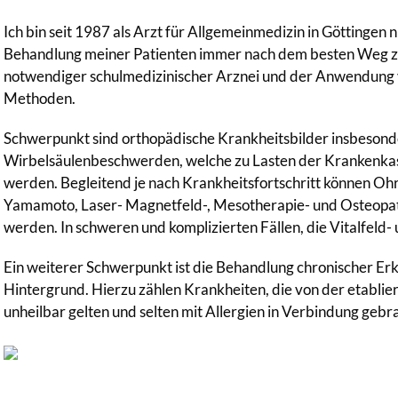
Ich bin seit 1987 als Arzt für Allgemeinmedizin in Göttingen 
Behandlung meiner Patienten immer nach dem besten Weg z
notwendiger schulmedizinischer Arznei und der Anwendung 
Methoden.
Schwerpunkt sind orthopädische Krankheitsbilder insbesond
Wirbelsäulenbeschwerden, welche zu Lasten der Krankenka
werden. Begleitend je nach Krankheitsfortschritt können O
Yamamoto, Laser- Magnetfeld-, Mesotherapie- und Osteopat
werden. In schweren und komplizierten Fällen, die Vitalfeld-
Ein weiterer Schwerpunkt ist die Behandlung chronischer Er
Hintergrund. Hierzu zählen Krankheiten, die von der etablier
unheilbar gelten und selten mit Allergien in Verbindung geb