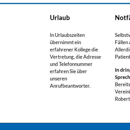
Urlaub
Notfä
In Urlaubszeiten
Selbst
übernimmt ein
Fällen
erfahrener Kollege die
Allerdi
Vertretung, die Adresse
Patien
und Telefonnummer
In dri
erfahren Sie über
Sprech
unseren
Bereit
Anrufbeantworter.
Verein
Robert